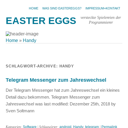
HOME
WAS SIND EASTEREGGS?
IMPRESSUM+KONTAKT
versteckte Spielereien der
EASTER EGGS
Programmierer
Home
»
Handy
SCHLAGWORT-ARCHIVE:
HANDY
Telegram Messenger zum Jahreswechsel
Der Telegram Messenger hat zum Jahreswechsel ein kleines
Detail dazu bekommen. Telegram Messenger zum
Jahreswechsel was last modified: Dezember 25th, 2018 by
Sven Soltmann
Kategorien:
Software
| Schlagwörter:
android
,
Handy
,
telegram
|
Permalink