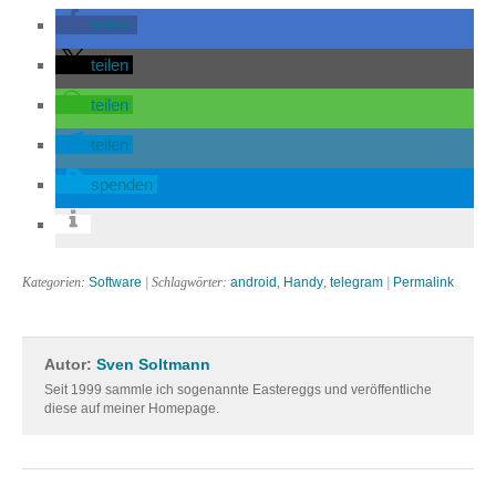
teilen
teilen
teilen
teilen
spenden
Kategorien:
Software
| Schlagwörter:
android
,
Handy
,
telegram
|
Permalink
Autor:
Sven Soltmann
Seit 1999 sammle ich sogenannte Eastereggs und veröffentliche
diese auf meiner Homepage.