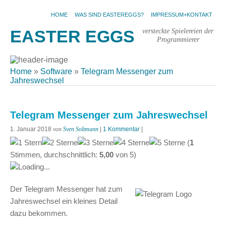
HOME
WAS SIND EASTEREGGS?
IMPRESSUM+KONTAKT
versteckte Spielereien der
EASTER EGGS
Programmierer
Home
»
Software
»
Telegram Messenger zum
Jahreswechsel
Telegram Messenger zum Jahreswechsel
1. Januar 2018
von
Sven Soltmann
|
1 Kommentar
|
(
1
Stimmen, durchschnittlich:
5,00
von
5
)
Loading...
Der Telegram Messenger hat zum
Jahreswechsel ein kleines Detail
dazu bekommen.