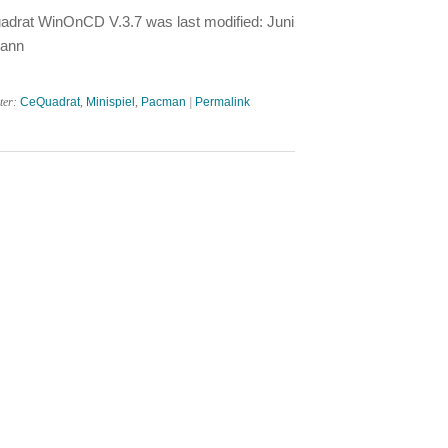
drat WinOnCD V.3.7 was last modified: Juni
mann
ter:
CeQuadrat
,
Minispiel
,
Pacman
|
Permalink