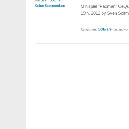
von
Sven Soltmann
Keine Kommentare
Minispiel "Pacman" CeQua
19th, 2012 by Sven Solt
Kategorien:
Software
| Schlagwör