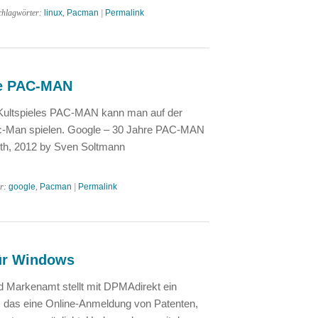
chlagwörter:
linux
,
Pacman
|
Permalink
re PAC-MAN
Kultspieles PAC-MAN kann man auf der
ac-Man spielen. Google – 30 Jahre PAC-MAN
19th, 2012 by Sven Soltmann
er:
google
,
Pacman
|
Permalink
ür Windows
 Markenamt stellt mit DPMAdirekt ein
 das eine Online-Anmeldung von Patenten,