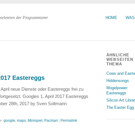
pielereien der Programmierer
HOME
WAS
ÄHNLICHE
WEBSEITEN
THEMA
Cows and Easte
2017 Eastereggs
Hiddensongs
Mogelpower:
 April neue Dienste oder Eastereggs frei zu
Eastereggs
fortgesetzt. Googles 1. April 2017 Eastereggs
Silicon Art Libra
mber 28th, 2017 by Sven Soltmann
The Easter Egg 
er:
google
,
maps
,
Minispiel
,
Pacman
|
Permalink