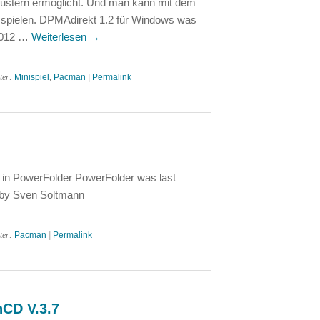
stern ermöglicht. Und man kann mit dem
pielen. DPMAdirekt 1.2 für Windows was
 2012 …
Weiterlesen
→
ter:
Minispiel
,
Pacman
|
Permalink
 in PowerFolder PowerFolder was last
2 by Sven Soltmann
ter:
Pacman
|
Permalink
CD V.3.7