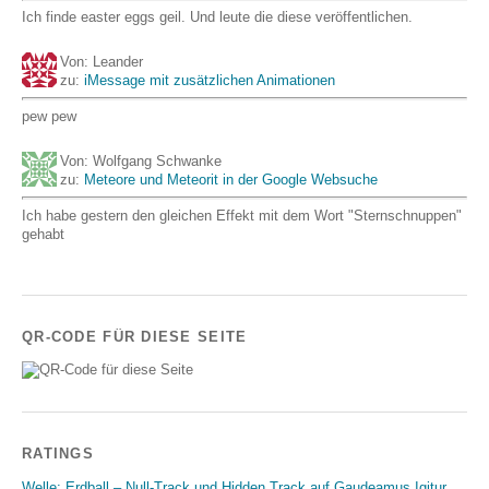
Ich finde easter eggs geil. Und leute die diese veröffentlichen.
Von: Leander
zu:
iMessage mit zusätzlichen Animationen
pew pew
Von: Wolfgang Schwanke
zu:
Meteore und Meteorit in der Google Websuche
Ich habe gestern den gleichen Effekt mit dem Wort "Sternschnuppen"
gehabt
QR-CODE FÜR DIESE SEITE
RATINGS
Welle: Erdball – Null-Track und Hidden Track auf Gaudeamus Igitur