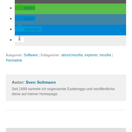
teilen
teilen
spenden
Kategorien:
Software
| Schlagwörter:
about:mozilla
,
explorer
,
mozilla
|
Permalink
Autor:
Sven Soltmann
Seit 1999 sammle ich sogenannte Eastereggs und veröffentliche
diese auf meiner Homepage.