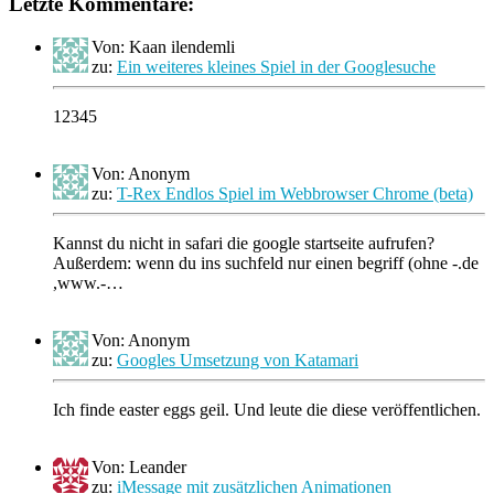
Letzte Kommentare:
Von: Kaan ilendemli
zu:
Ein weiteres kleines Spiel in der Googlesuche
12345
Von: Anonym
zu:
T-Rex Endlos Spiel im Webbrowser Chrome (beta)
Kannst du nicht in safari die google startseite aufrufen?
Außerdem: wenn du ins suchfeld nur einen begriff (ohne -.de
,www.-…
Von: Anonym
zu:
Googles Umsetzung von Katamari
Ich finde easter eggs geil. Und leute die diese veröffentlichen.
Von: Leander
zu:
iMessage mit zusätzlichen Animationen