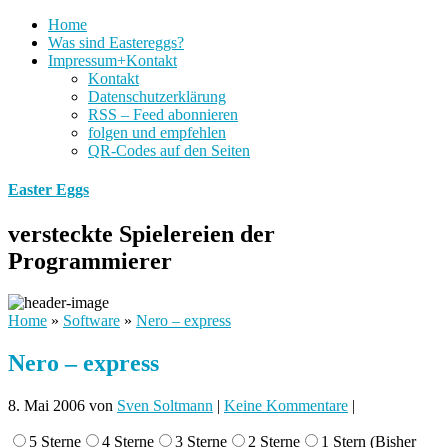
Home
Was sind Eastereggs?
Impressum+Kontakt
Kontakt
Datenschutzerklärung
RSS – Feed abonnieren
folgen und empfehlen
QR-Codes auf den Seiten
Easter Eggs
versteckte Spielereien der
Programmierer
Home
»
Software
»
Nero – express
Nero – express
8. Mai 2006
von
Sven Soltmann
|
Keine Kommentare
|
5 Sterne
4 Sterne
3 Sterne
2 Sterne
1 Stern
(Bisher