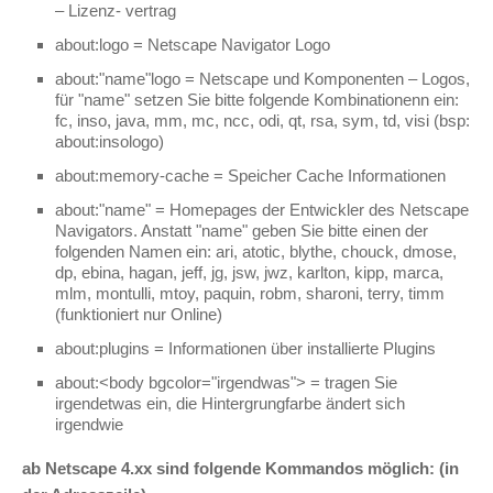
– Lizenz- vertrag
about:logo = Netscape Navigator Logo
about:"name"logo = Netscape und Komponenten – Logos,
für "name" setzen Sie bitte folgende Kombinationenn ein:
fc, inso, java, mm, mc, ncc, odi, qt, rsa, sym, td, visi (bsp:
about:insologo)
about:memory-cache = Speicher Cache Informationen
about:"name" = Homepages der Entwickler des Netscape
Navigators. Anstatt "name" geben Sie bitte einen der
folgenden Namen ein: ari, atotic, blythe, chouck, dmose,
dp, ebina, hagan, jeff, jg, jsw, jwz, karlton, kipp, marca,
mlm, montulli, mtoy, paquin, robm, sharoni, terry, timm
(funktioniert nur Online)
about:plugins = Informationen über installierte Plugins
about:<body bgcolor="irgendwas"> = tragen Sie
irgendetwas ein, die Hintergrungfarbe ändert sich
irgendwie
ab Netscape 4.xx sind folgende Kommandos möglich: (in