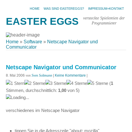
HOME
WAS SIND EASTEREGGS?
IMPRESSUM+KONTAKT
versteckte Spielereien der
EASTER EGGS
Programmierer
Home
»
Software
»
Netscape Navigator und
Communicator
Netscape Navigator und Communicator
8. Mai 2006
von
Sven Soltmann
|
Keine Kommentare
|
(
1
Stimmen, durchschnittlich:
1,00
von
5
)
Loading...
verschiedenes im Netscape Navigator
tippen Sie in die Adresszeile "about
:
mozilla"