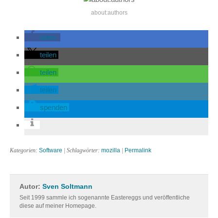
about:authors
teilen
teilen
teilen
teilen
spenden
Kategorien:
Software
| Schlagwörter:
mozilla
|
Permalink
Autor:
Sven Soltmann
Seit 1999 sammle ich sogenannte Eastereggs und veröffentliche
diese auf meiner Homepage.