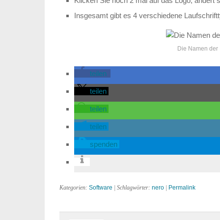
Klicken Sie noch 2 mal auf das Logo, ändert si
Insgesamt gibt es 4 verschiedene Laufschrift
Die Namen der 
teilen
teilen
teilen
teilen
spenden
Kategorien:
Software
| Schlagwörter:
nero
|
Permalink