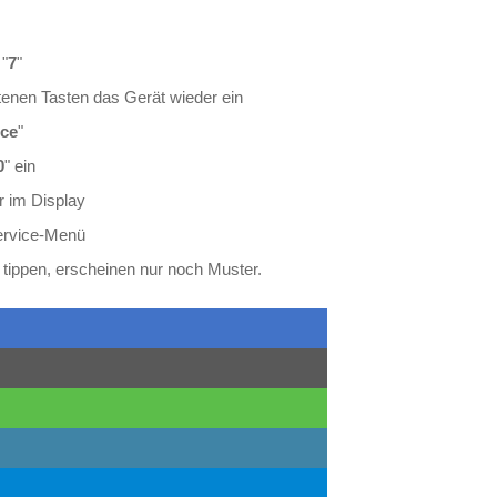
 "
7
"
tenen Tasten das Gerät wieder ein
ice
"
0
" ein
r im Display
Service-Menü
 tippen, erscheinen nur noch Muster.