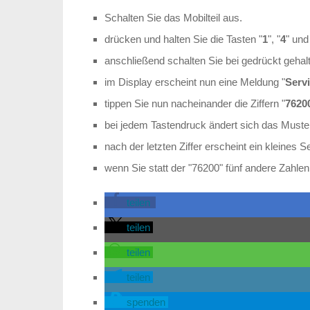
Schalten Sie das Mobilteil aus.
drücken und halten Sie die Tasten "
1
", "
4
" und
anschließend schalten Sie bei gedrückt gehal
im Display erscheint nun eine Meldung "
Serv
tippen Sie nun nacheinander die Ziffern "
7620
bei jedem Tastendruck ändert sich das Muste
nach der letzten Ziffer erscheint ein kleines 
wenn Sie statt der "76200" fünf andere Zahlen
teilen
teilen
teilen
teilen
spenden