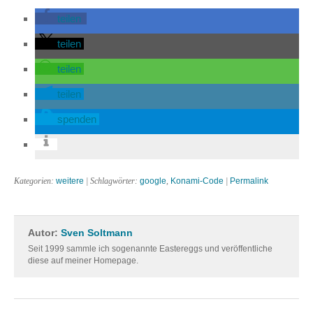
teilen
teilen
teilen
teilen
spenden
Kategorien:
weitere
| Schlagwörter:
google
,
Konami-Code
|
Permalink
Autor:
Sven Soltmann
Seit 1999 sammle ich sogenannte Eastereggs und veröffentliche
diese auf meiner Homepage.