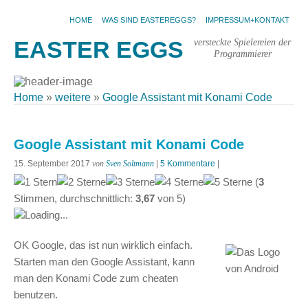
HOME
WAS SIND EASTEREGGS?
IMPRESSUM+KONTAKT
versteckte Spielereien der
EASTER EGGS
Programmierer
Home
»
weitere
»
Google Assistant mit Konami Code
Google Assistant mit Konami Code
15. September 2017
von
Sven Soltmann
|
5 Kommentare
|
(
3
Stimmen, durchschnittlich:
3,67
von
5
)
Loading...
OK Google, das ist nun wirklich einfach.
Starten man den Google Assistant, kann
man den Konami Code zum cheaten
benutzen.