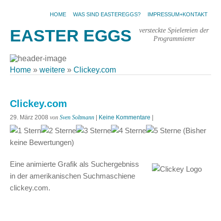
HOME
WAS SIND EASTEREGGS?
IMPRESSUM+KONTAKT
versteckte Spielereien der
EASTER EGGS
Programmierer
Home
»
weitere
»
Clickey.com
Clickey.com
29. März 2008
von
Sven Soltmann
|
Keine Kommentare
|
(Bisher
keine Bewertungen)
Eine animierte Grafik als Suchergebniss
in der amerikanischen Suchmaschiene
clickey.com.