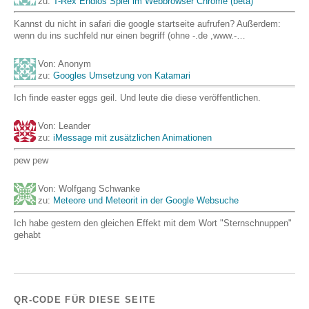
zu:
T-Rex Endlos Spiel im Webbrowser Chrome (beta)
Kannst du nicht in safari die google startseite aufrufen? Außerdem:
wenn du ins suchfeld nur einen begriff (ohne -.de ,www.-…
Von: Anonym
zu:
Googles Umsetzung von Katamari
Ich finde easter eggs geil. Und leute die diese veröffentlichen.
Von: Leander
zu:
iMessage mit zusätzlichen Animationen
pew pew
Von: Wolfgang Schwanke
zu:
Meteore und Meteorit in der Google Websuche
Ich habe gestern den gleichen Effekt mit dem Wort "Sternschnuppen"
gehabt
QR-CODE FÜR DIESE SEITE