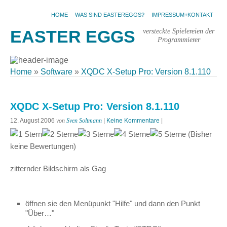
HOME
WAS SIND EASTEREGGS?
IMPRESSUM+KONTAKT
versteckte Spielereien der
EASTER EGGS
Programmierer
Home
»
Software
»
XQDC X-Setup Pro: Version 8.1.110
XQDC X-Setup Pro: Version 8.1.110
12. August 2006
von
Sven Soltmann
|
Keine Kommentare
|
(Bisher
keine Bewertungen)
zitternder Bildschirm als Gag
öffnen sie den Menüpunkt "Hilfe" und dann den Punkt
"Über…"