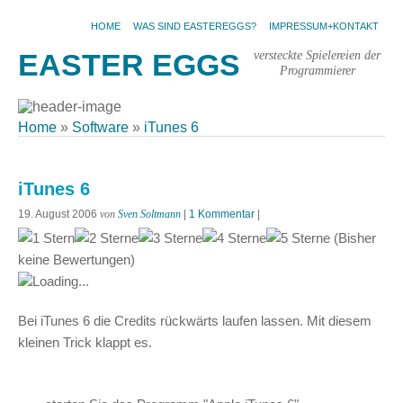
HOME
WAS SIND EASTEREGGS?
IMPRESSUM+KONTAKT
versteckte Spielereien der
EASTER EGGS
Programmierer
Home
»
Software
»
iTunes 6
iTunes 6
19. August 2006
von
Sven Soltmann
|
1 Kommentar
|
(Bisher
keine Bewertungen)
Loading...
Bei iTunes 6 die Credits rückwärts laufen lassen. Mit diesem
kleinen Trick klappt es.