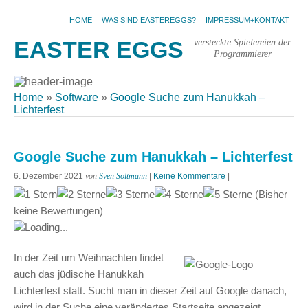
HOME
WAS SIND EASTEREGGS?
IMPRESSUM+KONTAKT
versteckte Spielereien der
EASTER EGGS
Programmierer
Home
»
Software
»
Google Suche zum Hanukkah –
Lichterfest
Google Suche zum Hanukkah – Lichterfest
6. Dezember 2021
von
Sven Soltmann
|
Keine Kommentare
|
(Bisher
keine Bewertungen)
Loading...
In der Zeit um Weihnachten findet
auch das jüdische Hanukkah
Lichterfest statt. Sucht man in dieser Zeit auf Google danach,
wird in der Suche eine verändertes Startseite angezeigt.