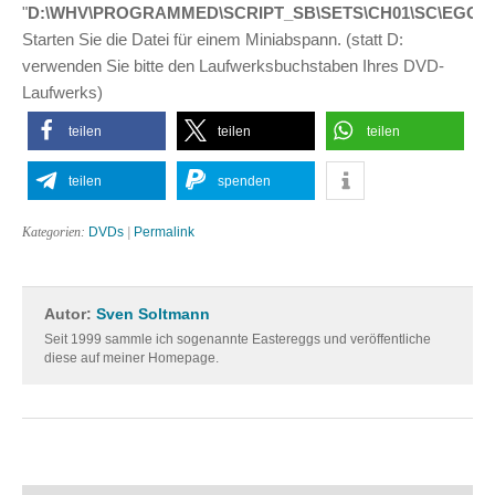
"
D:\WHV\PROGRAMMED\SCRIPT_SB\SETS\CH01\SC\EGG.
Starten Sie die Datei für einem Miniabspann. (statt D:
verwenden Sie bitte den Laufwerksbuchstaben Ihres DVD-
Laufwerks)
teilen
teilen
teilen
teilen
spenden
Kategorien:
DVDs
|
Permalink
Autor:
Sven Soltmann
Seit 1999 sammle ich sogenannte Eastereggs und veröffentliche
diese auf meiner Homepage.