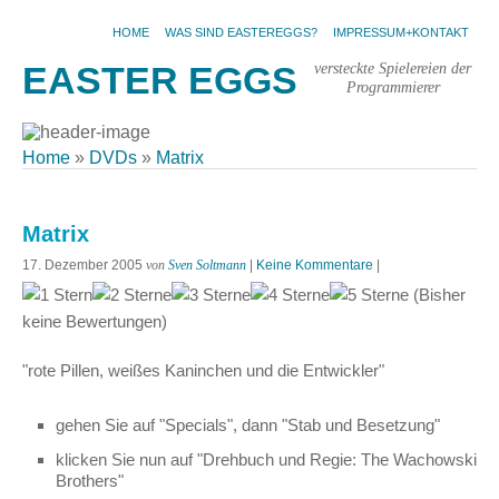
HOME
WAS SIND EASTEREGGS?
IMPRESSUM+KONTAKT
versteckte Spielereien der
EASTER EGGS
Programmierer
Home
»
DVDs
»
Matrix
Matrix
17. Dezember 2005
von
Sven Soltmann
|
Keine Kommentare
|
(Bisher
keine Bewertungen)
"rote Pillen, weißes Kaninchen und die Entwickler"
gehen Sie auf "Specials", dann "Stab und Besetzung"
klicken Sie nun auf "Drehbuch und Regie: The Wachowski
Brothers"