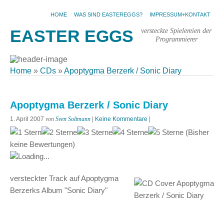
HOME
WAS SIND EASTEREGGS?
IMPRESSUM+KONTAKT
versteckte Spielereien der
EASTER EGGS
Programmierer
Home
»
CDs
»
Apoptygma Berzerk / Sonic Diary
Apoptygma Berzerk / Sonic Diary
1. April 2007
von
Sven Soltmann
|
Keine Kommentare
|
(Bisher
keine Bewertungen)
Loading...
versteckter Track auf Apoptygma
Berzerks Album "Sonic Diary"