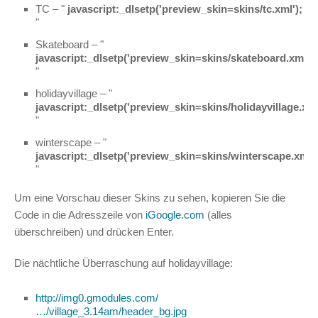
TC – "
javascript:_dlsetp('preview_skin=skins/tc.xml');
"
Skateboard – "
javascript:_dlsetp('preview_skin=skins/skateboard.xml');
"
holidayvillage – "
javascript:_dlsetp('preview_skin=skins/holidayvillage.xml
"
winterscape – "
javascript:_dlsetp('preview_skin=skins/winterscape.xml')
"
Um eine Vorschau dieser Skins zu sehen, kopieren Sie die
Code in die Adresszeile von
iGoogle.com
(alles
überschreiben) und drücken Enter.
Die nächtliche Überraschung auf holidayvillage:
http://img0.gmodules.com/
…/village_3.14am/header_bg.jpg