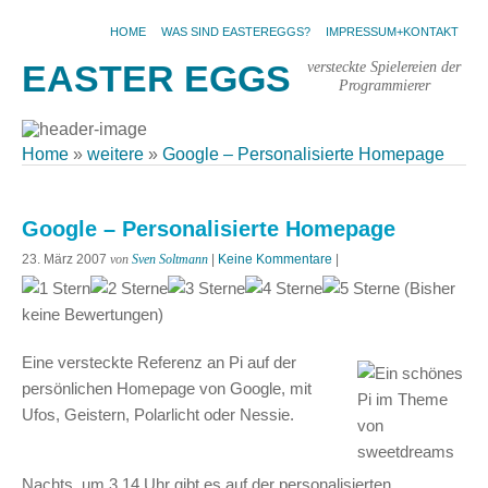
HOME
WAS SIND EASTEREGGS?
IMPRESSUM+KONTAKT
versteckte Spielereien der
EASTER EGGS
Programmierer
Home
»
weitere
»
Google – Personalisierte Homepage
Google – Personalisierte Homepage
23. März 2007
von
Sven Soltmann
|
Keine Kommentare
|
(Bisher
keine Bewertungen)
Eine versteckte Referenz an Pi auf der
persönlichen Homepage von Google, mit
Ufos, Geistern, Polarlicht oder Nessie.
Nachts, um 3.14 Uhr gibt es auf der personalisierten