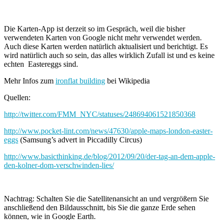
Die Karten-App ist derzeit so im Gespräch, weil die bisher
verwendeten Karten von Google nicht mehr verwendet werden.
Auch diese Karten werden natürlich aktualisiert und berichtigt. Es
wird natürlich auch so sein, das alles wirklich Zufall ist und es keine
echten Eastereggs sind.
Mehr Infos zum
ironflat building
bei Wikipedia
Quellen:
http://twitter.com/FMM_NYC/statuses/248694061521850368
http://www.pocket-lint.com/news/47630/apple-maps-london-easter-
eggs
(Samsung’s advert in Piccadilly Circus)
http://www.basicthinking.de/blog/2012/09/20/der-tag-an-dem-apple-
den-kolner-dom-verschwinden-lies/
Nachtrag: Schalten Sie die Satellitenansicht an und vergrößern Sie
anschließend den Bildausschnitt, bis Sie die ganze Erde sehen
können, wie in Google Earth.