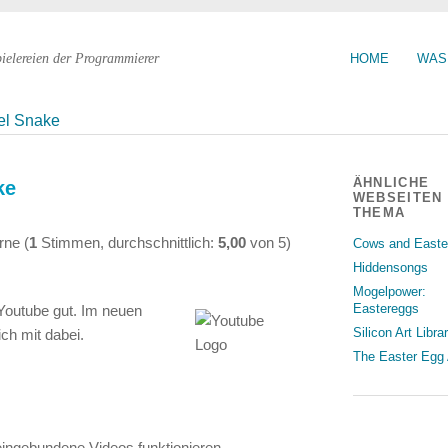
pielereien der Programmierer
HOME
WAS
el Snake
ÄHNLICHE
ke
WEBSEITEN
THEMA
(
1
Stimmen, durchschnittlich:
5,00
von
5
)
Cows and Easte
Hiddensongs
Mogelpower:
Eastereggs
 Youtube gut. Im neuen
Silicon Art Libra
ch mit dabei.
The Easter Egg 
eingebundene Videos funktionieren