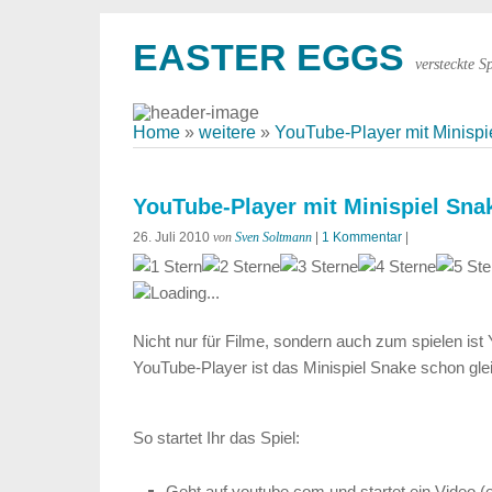
EASTER EGGS
versteckte S
Home
»
weitere
»
YouTube-Player mit Minispi
YouTube-Player mit Minispiel Sna
26. Juli 2010
von
Sven Soltmann
|
1 Kommentar
|
Loading...
Nicht nur für Filme, sondern auch zum spielen ist
YouTube-Player ist das Minispiel Snake schon glei
So startet Ihr das Spiel:
Geht auf youtube.com und startet ein Video (