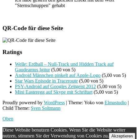
"Sternschnuppen" gehabt
QR-Code für diese Seite
Ratings
Welle: Erdball – Null-Track und Hidden Track auf
Gaudeamus Igitur
(5,00 von 5)
Android Männchen pinkelt auf Apple-Logo
(5,00 von 5)
Star Wars Episode in Traceroute
(5,00 von 5)
PSY-Android auf Googles Zeitgeist 2012
(5,00 von 5)
Mini Easteregg auf Skype mit Schriftart
(5,00 von 5)
Proudly powered by
WordPress
|
Theme: Yoko von
Elmastudio
|
Child Theme:
Sven Soltmann
Oben
Diese Website benutzen Cookies. Wenn Sie die Website weiter
nutzen, stimmen Sie der Verwendung von Cookies zu.
Akzeptieren