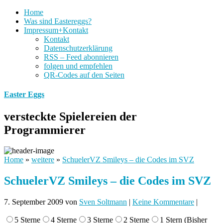
Home
Was sind Eastereggs?
Impressum+Kontakt
Kontakt
Datenschutzerklärung
RSS – Feed abonnieren
folgen und empfehlen
QR-Codes auf den Seiten
Easter Eggs
versteckte Spielereien der
Programmierer
Home
»
weitere
»
SchuelerVZ Smileys – die Codes im SVZ
SchuelerVZ Smileys – die Codes im SVZ
7. September 2009
von
Sven Soltmann
|
Keine Kommentare
|
5 Sterne
4 Sterne
3 Sterne
2 Sterne
1 Stern
(Bisher