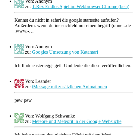
Von: Anonym
zu:
T-Rex Endlos Spiel im Webbrowser Chrome (beta)
Kannst du nicht in safari die google startseite aufrufen?
Außerdem: wenn du ins suchfeld nur einen begriff (ohne -.de
,www.-…
Von: Anonym
zu:
Googles Umsetzung von Katamari
Ich finde easter eggs geil. Und leute die diese veröffentlichen.
Von: Leander
zu:
iMessage mit zusätzlichen Animationen
pew pew
Von: Wolfgang Schwanke
zu:
Meteore und Meteorit in der Google Websuche
Ich habe gestern den gleichen Effekt mit dem Wort