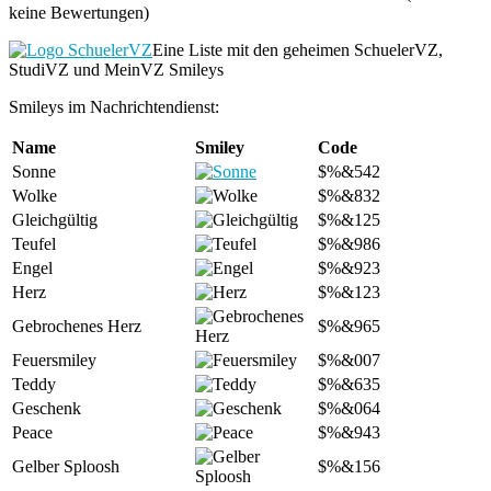
keine Bewertungen)
Eine Liste mit den geheimen SchuelerVZ,
StudiVZ und MeinVZ Smileys
Smileys im Nachrichtendienst:
Name
Smiley
Code
Sonne
$%&542
Wolke
$%&832
Gleichgültig
$%&125
Teufel
$%&986
Engel
$%&923
Herz
$%&123
Gebrochenes Herz
$%&965
Feuersmiley
$%&007
Teddy
$%&635
Geschenk
$%&064
Peace
$%&943
Gelber Sploosh
$%&156