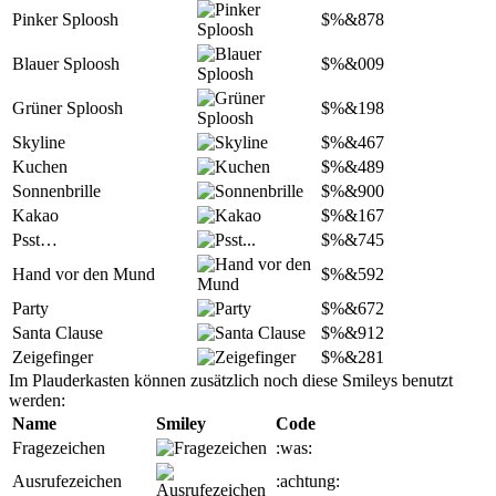
Pinker Sploosh
$%&878
Blauer Sploosh
$%&009
Grüner Sploosh
$%&198
Skyline
$%&467
Kuchen
$%&489
Sonnenbrille
$%&900
Kakao
$%&167
Psst…
$%&745
Hand vor den Mund
$%&592
Party
$%&672
Santa Clause
$%&912
Zeigefinger
$%&281
Im Plauderkasten können zusätzlich noch diese Smileys benutzt
werden:
Name
Smiley
Code
Fragezeichen
:was:
Ausrufezeichen
:achtung: