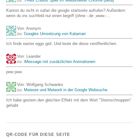
zu:
T-Rex Endlos Spiel im Webbrowser Chrome (beta)
Kannst du nicht in safari die google startseite aufrufen? Außerdem:
wenn du ins suchfeld nur einen begriff (ohne -.de ,www.-…
Von: Anonym
zu:
Googles Umsetzung von Katamari
Ich finde easter eggs geil. Und leute die diese veröffentlichen.
Von: Leander
zu:
iMessage mit zusätzlichen Animationen
pew pew
Von: Wolfgang Schwanke
zu:
Meteore und Meteorit in der Google Websuche
Ich habe gestern den gleichen Effekt mit dem Wort "Sternschnuppen"
gehabt
QR-CODE FÜR DIESE SEITE