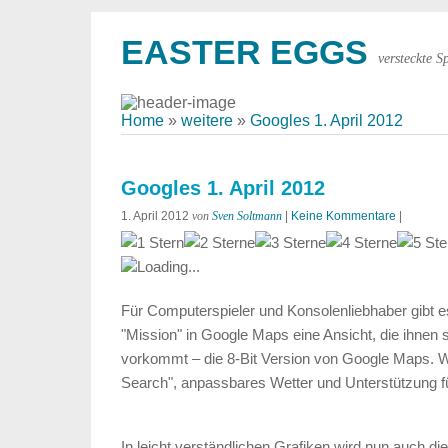
EASTER EGGS
versteckte S
Home
»
weitere
»
Googles 1. April 2012
Googles 1. April 2012
1. April 2012
von
Sven Soltmann
|
Keine Kommentare
|
Loading...
Für Computerspieler und Konsolenliebhaber gibt e
"Mission" in Google Maps eine Ansicht, die ihnen si
vorkommt – die 8-Bit Version von Google Maps. W
Search", anpassbares Wetter und Unterstützung f
In leicht verständlichen Grafiken wird nun auch d