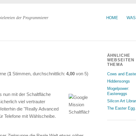
pielereien der Programmierer
HOME
WAS
ÄHNLICHE
WEBSEITEN
THEMA
(
1
Stimmen, durchschnittlich:
4,00
von
5
)
Cows and Easte
Hiddensongs
Mogelpower:
Eastereggs
s nun mit der Schaltfläche
Silicon Art Libra
cherlich viel vertrauter
The Easter Egg 
eiterhin die "Really Advanced
ür Telefone mit Wählscheibe.
ieser Zielgruppe die Reale Welt etwas näher