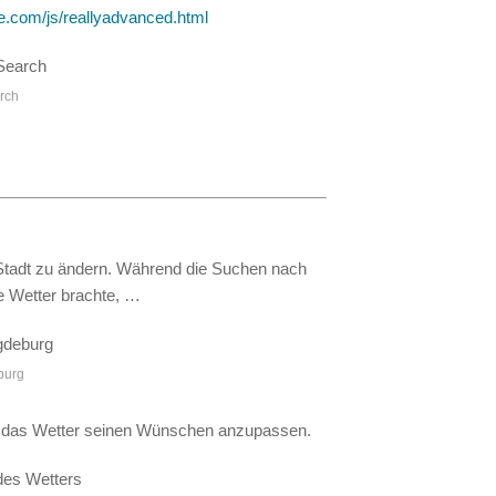
e.com/js/reallyadvanced.html
rch
e Stadt zu ändern. Während die Suchen nach
e Wetter brachte, …
burg
h, das Wetter seinen Wünschen anzupassen.