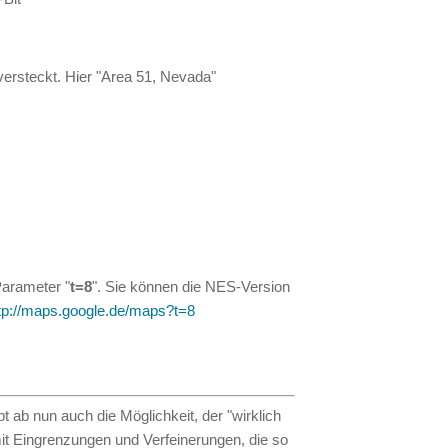
 versteckt. Hier "Area 51, Nevada"
Parameter "
t=8
". Sie können die NES-Version
tp://maps.google.de/maps?t=8
t ab nun auch die Möglichkeit, der "wirklich
mit Eingrenzungen und Verfeinerungen, die so