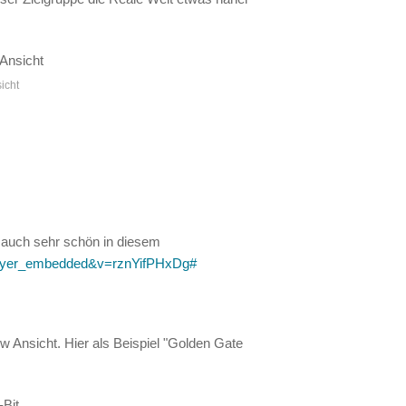
icht
 auch sehr schön in diesem
player_embedded&v=rznYifPHxDg#
ew Ansicht. Hier als Beispiel "Golden Gate