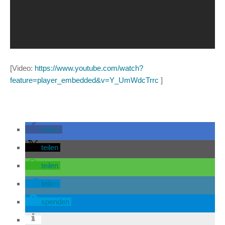
[Video:
https://www.youtube.com/watch?
feature=player_embedded&v=Y_UmWdcTrrc
]
teilen
teilen
teilen
teilen
spenden