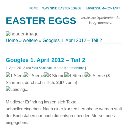
HOME
WAS SIND EASTEREGGS?
IMPRESSUM+KONTAKT
versteckte Spielereien der
EASTER EGGS
Programmierer
Home
»
weitere
»
Googles 1. April 2012 – Teil 2
Googles 1. April 2012 – Teil 2
1. April 2012
von
Sven Soltmann
|
Keine Kommentare
|
(
3
Stimmen, durchschnittlich:
3,67
von
5
)
Loading...
Mit dieser Erfindung lassen sich Texte
schneller eingeben. Nach einer kurzen Lernphase werden statt
der Buchstaben nur noch die entsprechenden Morsecodes
eingegeben.