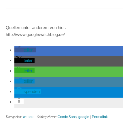
Quellen unter anderem von hier:
http://www.googlewatchblog.de/
teilen
teilen
teilen
teilen
spenden
Kategorien:
weitere
| Schlagwörter:
Comic Sans
,
google
|
Permalink