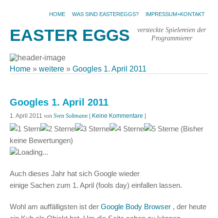
HOME
WAS SIND EASTEREGGS?
IMPRESSUM+KONTAKT
versteckte Spielereien der
EASTER EGGS
Programmierer
Home
»
weitere
»
Googles 1. April 2011
Googles 1. April 2011
1. April 2011
von
Sven Soltmann
|
Keine Kommentare
|
(Bisher
keine Bewertungen)
Loading...
Auch dieses Jahr hat sich Google wieder
einige Sachen zum 1. April (fools day) einfallen lassen.
Wohl am auffälligsten ist der
Google Body Browser
, der heute