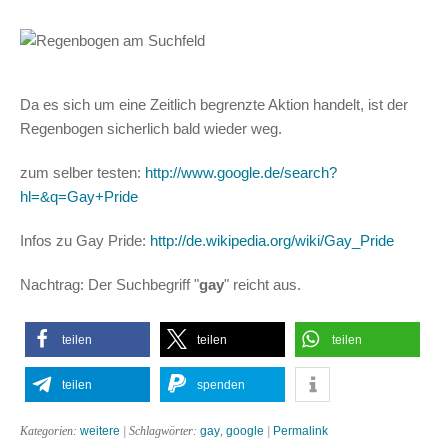
Da es sich um eine Zeitlich begrenzte Aktion handelt, ist der
Regenbogen sicherlich bald wieder weg.
zum selber testen:
http://www.google.de/search?
hl=&q=Gay+Pride
Infos zu Gay Pride:
http://de.wikipedia.org/wiki/Gay_Pride
Nachtrag: Der Suchbegriff "
gay
" reicht aus.
teilen
teilen
teilen
teilen
spenden
Kategorien:
weitere
| Schlagwörter:
gay
,
google
|
Permalink