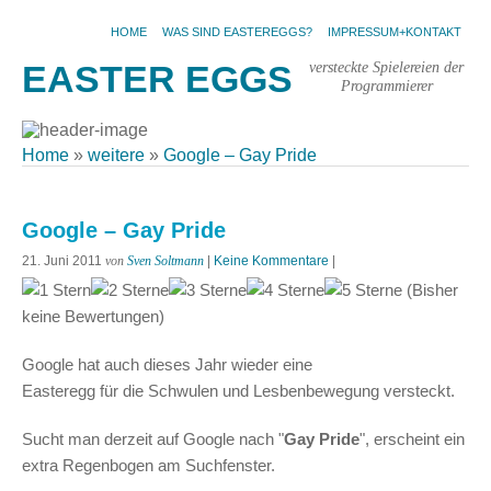
HOME
WAS SIND EASTEREGGS?
IMPRESSUM+KONTAKT
versteckte Spielereien der
EASTER EGGS
Programmierer
Home
»
weitere
»
Google – Gay Pride
Google – Gay Pride
21. Juni 2011
von
Sven Soltmann
|
Keine Kommentare
|
(Bisher
keine Bewertungen)
Google hat auch dieses Jahr wieder eine
Easteregg für die Schwulen und Lesbenbewegung versteckt.
Sucht man derzeit auf Google nach "
Gay Pride
", erscheint ein
extra Regenbogen am Suchfenster.