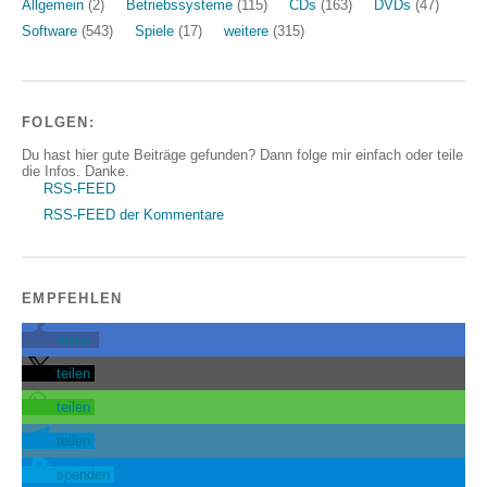
Allgemein
(2)
Betriebssysteme
(115)
CDs
(163)
DVDs
(47)
Software
(543)
Spiele
(17)
weitere
(315)
FOLGEN:
Du hast hier gute Beiträge gefunden? Dann folge mir einfach oder teile
die Infos. Danke.
RSS-FEED
RSS-FEED der Kommentare
EMPFEHLEN
teilen
teilen
teilen
teilen
spenden