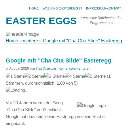
HOME
WAS SIND EASTEREGGS?
IMPRESSUM+KONTAKT
versteckte Spielereien der
EASTER EGGS
Programmierer
Home
»
weitere
»
Google mit "Cha Cha Slide" Easteregg
Google mit "Cha Cha Slide" Easteregg
5. August 2020
von
Sven Soltmann
|
Keine Kommentare
|
(
1
Stimmen, durchschnittlich:
1,00
von
5
)
Loading...
Vor 20 Jahren wurde der Song
"Cha Cha Slide" veröffentlicht.
Google hat dazu ein kleine Easteregg in seine Suche
eingebaut.