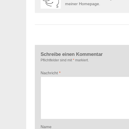
meiner Homepage.
Schreibe einen Kommentar
Pflichtfelder sind mit
*
markiert.
Nachricht
*
Name