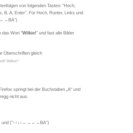
tenfolgen von folgenden Tasten: "Hoch,
, B, A, Enter". Für Hoch, Runter, Links und
←→←→BA")
n das Wort "
Wilkie!
" und fast alle Bilder
ift "Wilkie!"
 Firefox springt bei der Buchstaben „A“ und
regg nicht aus.
nd ("↑↑↓↓←→←→BA")