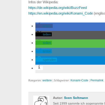
Infos der Wikipedia:
https://de.wikipedia.org/wiki/BuzzFeed
https://en.wikipedia.org/wiki/Konami_Code
(englis
teilen
teilen
teilen
teilen
spenden
Kategorien:
weitere
| Schlagwörter:
Konami-Code
|
Permalink
Autor:
Sven Soltmann
Seit 1999 sammle ich sogenannte E