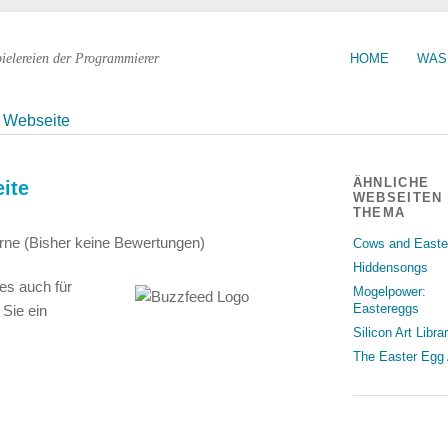
pielereien der Programmierer
HOME
WAS
d Webseite
ÄHNLICHE
ite
WEBSEITEN
THEMA
(Bisher keine Bewertungen)
Cows and Easte
Hiddensongs
es auch für
Mogelpower:
Eastereggs
Sie ein
Silicon Art Libra
The Easter Egg 