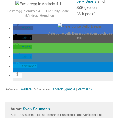
Jelly Beans
sind
Süßigkeiten.
Easteregg in Android 4.1 – Die "Jelly Bean"
(Wikipedia)
mit Android-Hörnchen
teilen
Viele bunte Jelly Beans schweben durch das
teilen
Bild
teilen
teilen
spenden
Kategorien:
weitere
| Schlagwörter:
android
,
google
|
Permalink
Autor:
Sven Soltmann
Seit 1999 sammle ich sogenannte Eastereggs und veröffentliche