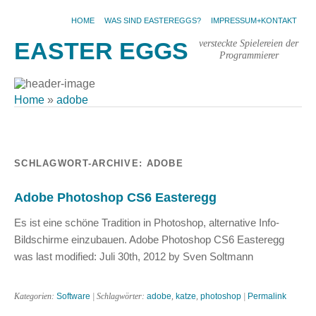
HOME
WAS SIND EASTEREGGS?
IMPRESSUM+KONTAKT
versteckte Spielereien der
EASTER EGGS
Programmierer
Home
»
adobe
SCHLAGWORT-ARCHIVE:
ADOBE
Adobe Photoshop CS6 Easteregg
Es ist eine schöne Tradition in Photoshop, alternative Info-
Bildschirme einzubauen. Adobe Photoshop CS6 Easteregg
was last modified: Juli 30th, 2012 by Sven Soltmann
Kategorien:
Software
| Schlagwörter:
adobe
,
katze
,
photoshop
|
Permalink