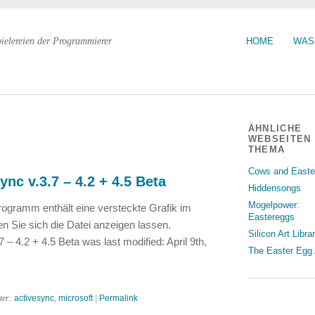
pielereien der Programmierer
HOME
WAS
ÄHNLICHE
WEBSEITEN
THEMA
Cows and Easte
ync v.3.7 – 4.2 + 4.5 Beta
Hiddensongs
Mogelpower:
rogramm enthält eine versteckte Grafik im
Eastereggs
Sie sich die Datei anzeigen lassen.
Silicon Art Libra
 – 4.2 + 4.5 Beta was last modified: April 9th,
The Easter Egg 
ter:
activesync
,
microsoft
|
Permalink