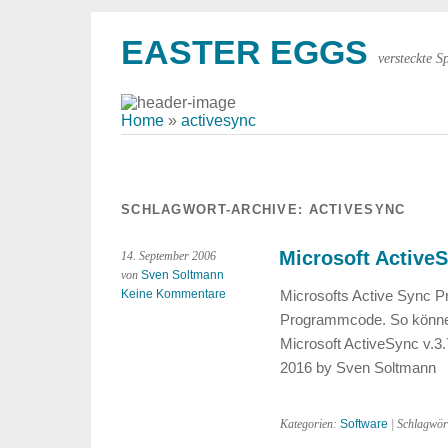
EASTER EGGS
versteckte S
Home
»
activesync
SCHLAGWORT-ARCHIVE:
ACTIVESYNC
Microsoft ActiveS
14. September 2006
von
Sven Soltmann
Keine Kommentare
Microsofts Active Sync P
Programmcode. So können 
Microsoft ActiveSync v.3.7
2016 by Sven Soltmann
Kategorien:
Software
| Schlagwör