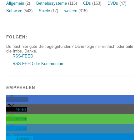
Allgemein
(2)
Betriebssysteme
(115)
CDs
(163)
DVDs
(47)
Software
(543)
Spiele
(17)
weitere
(315)
FOLGEN:
Du hast hier gute Beiträge gefunden? Dann folge mir einfach oder teile
die Infos. Danke.
RSS-FEED
RSS-FEED der Kommentare
EMPFEHLEN
teilen
teilen
teilen
teilen
spenden