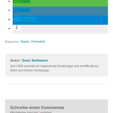
teilen
teilen
spenden
Kategorien:
Spiele
|
Permalink
Autor:
Sven Soltmann
Seit 1999 sammle ich sogenannte Eastereggs und veröffentliche
diese auf meiner Homepage.
Schreibe einen Kommentar
Pflichtfelder sind mit
*
markiert.