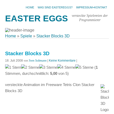
HOME
WAS SIND EASTEREGGS?
IMPRESSUM+KONTAKT
versteckte Spielereien der
EASTER EGGS
Programmierer
Home
»
Spiele
»
Stacker Blocks 3D
Stacker Blocks 3D
18. Juli 2008
von
Sven Soltmann
|
Keine Kommentare
|
(
1
Stimmen, durchschnittlich:
5,00
von
5
)
versteckte Animation im Freeware Tetris Clon Stacker
Blocks 3D