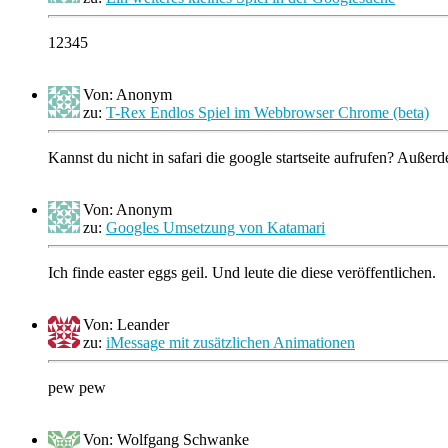
12345
Von: Anonym
zu:
T-Rex Endlos Spiel im Webbrowser Chrome (beta)
Kannst du nicht in safari die google startseite aufrufen? Auße
Von: Anonym
zu:
Googles Umsetzung von Katamari
Ich finde easter eggs geil. Und leute die diese veröffentlichen.
Von: Leander
zu:
iMessage mit zusätzlichen Animationen
pew pew
Von: Wolfgang Schwanke