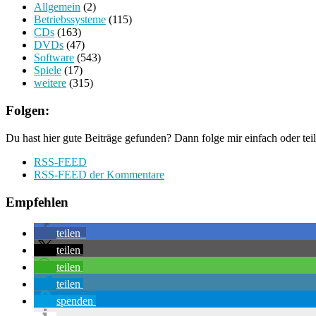
Allgemein
(2)
Betriebssysteme
(115)
CDs
(163)
DVDs
(47)
Software
(543)
Spiele
(17)
weitere
(315)
Folgen:
Du hast hier gute Beiträge gefunden? Dann folge mir einfach oder teil
RSS-FEED
RSS-FEED der Kommentare
Empfehlen
teilen
teilen
teilen
teilen
spenden