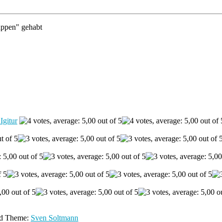
uppen" gehabt
Igitur
ld Theme:
Sven Soltmann