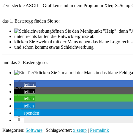
2 versteckte ASCII – Grafiken sind in dem Programm Xteq X-Setup 6
das 1. Easteregg finden Sie so:
öffnen Sie den Menüpunkt "Help", dann 
unten rechts laufen die Entwicklergrüße ab
klicken Sie zweimal mit der Maus neben das blaue Logo rechts
und schon kommt etwas Schleichwerbung
und das 2. Easteregg so:
klicken Sie 2 mal mit der Maus in das blaue Feld g
teilen
teilen
teilen
teilen
spenden
Kategorien:
Software
| Schlagwörter:
x-setup
|
Permalink