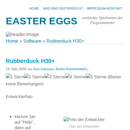
HOME
WAS SIND EASTEREGGS?
IMPRESSUM+KONTAKT
versteckte Spielereien der
EASTER EGGS
Programmierer
Home
»
Software
»
Rubberduck H30+
Rubberduck H30+
16. Mai 2006
von
Sven Soltmann
|
Keine Kommentare
|
(Bisher
keine Bewertungen)
Entwicklerfoto
klicken Sie
auf "Help",
Foto der Entwickler
dann auf