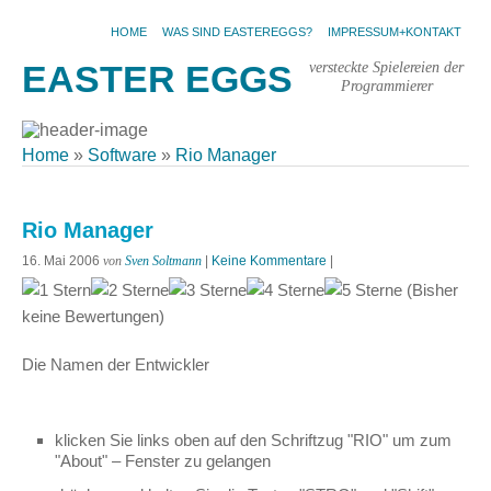
HOME
WAS SIND EASTEREGGS?
IMPRESSUM+KONTAKT
versteckte Spielereien der
EASTER EGGS
Programmierer
Home
»
Software
»
Rio Manager
Rio Manager
16. Mai 2006
von
Sven Soltmann
|
Keine Kommentare
|
(Bisher
keine Bewertungen)
Die Namen der Entwickler
klicken Sie links oben auf den Schriftzug "RIO" um zum
"About" – Fenster zu gelangen