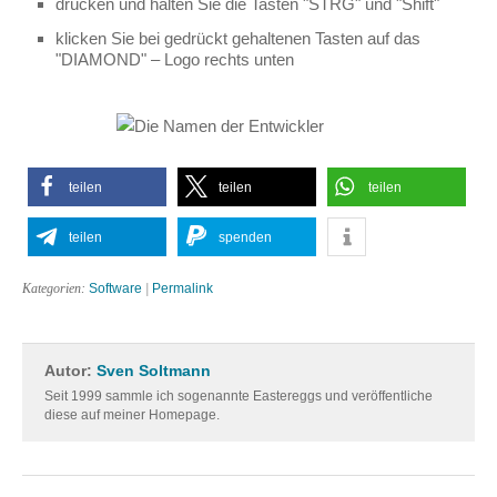
drücken und halten Sie die Tasten "STRG" und "Shift"
klicken Sie bei gedrückt gehaltenen Tasten auf das
"DIAMOND" – Logo rechts unten
teilen
teilen
teilen
teilen
spenden
Kategorien:
Software
|
Permalink
Autor:
Sven Soltmann
Seit 1999 sammle ich sogenannte Eastereggs und veröffentliche
diese auf meiner Homepage.