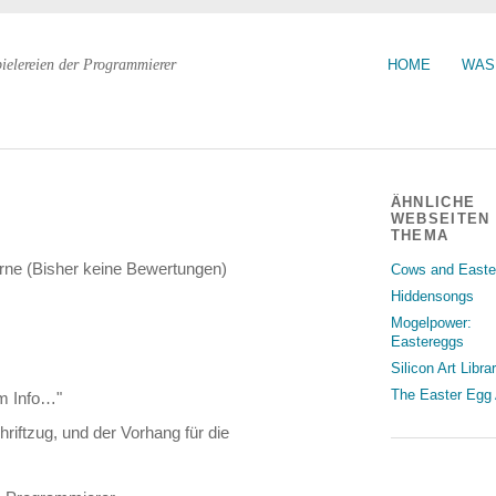
pielereien der Programmierer
HOME
WAS
ÄHNLICHE
WEBSEITEN
THEMA
(Bisher keine Bewertungen)
Cows and Easte
Hiddensongs
Mogelpower:
Eastereggs
Silicon Art Libra
The Easter Egg 
mm Info…"
riftzug, und der Vorhang für die