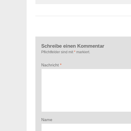
Schreibe einen Kommentar
Pflichtfelder sind mit
*
markiert.
Nachricht
*
Name