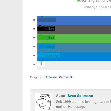
Vorhang auf für die
teilen
teilen
teilen
teilen
spenden
Kategorien:
Software
|
Permalink
Autor:
Sven Soltmann
Seit 1999 sammle ich sogenannte E
meiner Homepage.