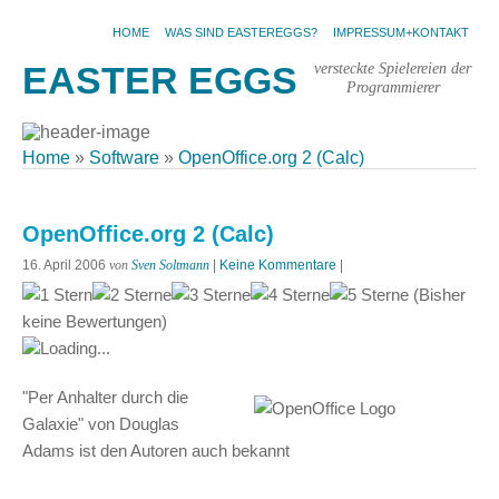
HOME
WAS SIND EASTEREGGS?
IMPRESSUM+KONTAKT
versteckte Spielereien der
EASTER EGGS
Programmierer
Home
»
Software
»
OpenOffice.org 2 (Calc)
OpenOffice.org 2 (Calc)
16. April 2006
von
Sven Soltmann
|
Keine Kommentare
|
(Bisher
keine Bewertungen)
Loading...
"Per Anhalter durch die
Galaxie" von Douglas
Adams ist den Autoren auch bekannt