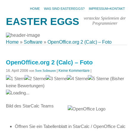
HOME
WAS SIND EASTEREGGS?
IMPRESSUM+KONTAKT
versteckte Spielereien der
EASTER EGGS
Programmierer
Home
»
Software
»
OpenOffice.org 2 (Calc) – Foto
OpenOffice.org 2 (Calc) – Foto
16. April 2006
von
Sven Soltmann
|
Keine Kommentare
|
(Bisher
keine Bewertungen)
Loading...
Bild des StarCalc Teams
Öffnen Sie ein Tabellenblatt in StarCalc / OpenOffice Calc