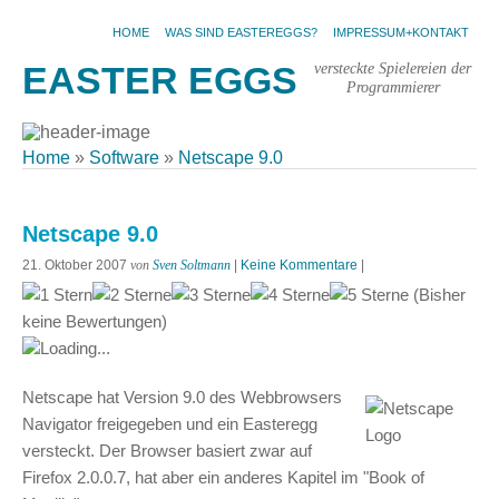
HOME
WAS SIND EASTEREGGS?
IMPRESSUM+KONTAKT
versteckte Spielereien der
EASTER EGGS
Programmierer
Home
»
Software
»
Netscape 9.0
Netscape 9.0
21. Oktober 2007
von
Sven Soltmann
|
Keine Kommentare
|
(Bisher
keine Bewertungen)
Loading...
Netscape hat Version 9.0 des Webbrowsers
Navigator freigegeben und ein Easteregg
versteckt. Der Browser basiert zwar auf
Firefox 2.0.0.7, hat aber ein anderes Kapitel im "Book of