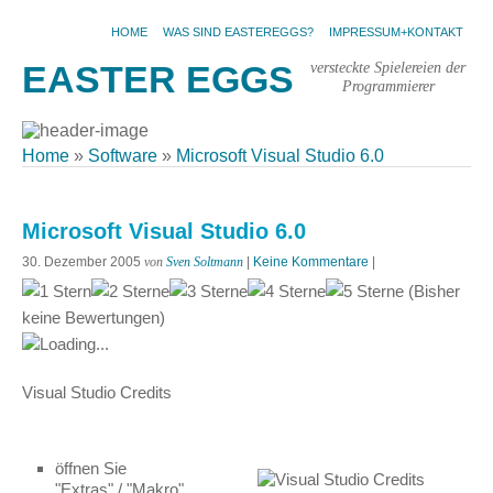
HOME
WAS SIND EASTEREGGS?
IMPRESSUM+KONTAKT
versteckte Spielereien der
EASTER EGGS
Programmierer
Home
»
Software
»
Microsoft Visual Studio 6.0
Microsoft Visual Studio 6.0
30. Dezember 2005
von
Sven Soltmann
|
Keine Kommentare
|
(Bisher
keine Bewertungen)
Loading...
Visual Studio Credits
öffnen Sie
"Extras" / "Makro"