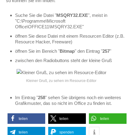
so können Sie Ihn finden:
Suche Sie die Datei "
MSQRY32.EXE
", meist in
"C:\Programme\Microsoft
Office\OFFICE11\MSQRY32.EXE"
öffnen Sie diese Datei mit einem Resourcen Editor (z.B.
Resource Hacker, Freeware)
öffnen Sie im Bereich "
Bitmap
" den Eintrag "
257
"
zwischen den Radiobuttons steht der kleine Gruß
Kleiner Gruß, zu sehen im Resource-Editor
Im Eintrag "
258
" sehen Sie übrigens noch ein weiteres
Grafikmuster, das so nicht im Office zu finden ist.
teilen
teilen
teilen
teilen
spenden