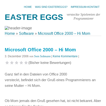
HOME
WAS SIND EASTEREGGS?
IMPRESSUM+KONTAKT
versteckte Spielereien der
EASTER EGGS
Programmierer
Home
»
Software
»
Microsoft Office 2000 – Hi Mom
Microsoft Office 2000 – Hi Mom
3. Dezember 2006
von
Sven Soltmann
|
Keine Kommentare
|
(Bisher keine Bewertungen)
1 Stern
2 Sterne
3 Sterne
4 Sterne
5 Sterne
Ganz tief in den Dateien von Office 2000
versteckt, befindet sich der Gruß eines Programmierers an
seine Mutter – Hi Mom.
Ob Mom jemals den Gruß gesehen hat, ist nicht bekannt. Aber