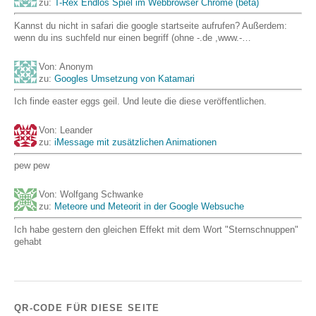
zu:
T-Rex Endlos Spiel im Webbrowser Chrome (beta)
Kannst du nicht in safari die google startseite aufrufen? Außerdem:
wenn du ins suchfeld nur einen begriff (ohne -.de ,www.-…
Von: Anonym
zu:
Googles Umsetzung von Katamari
Ich finde easter eggs geil. Und leute die diese veröffentlichen.
Von: Leander
zu:
iMessage mit zusätzlichen Animationen
pew pew
Von: Wolfgang Schwanke
zu:
Meteore und Meteorit in der Google Websuche
Ich habe gestern den gleichen Effekt mit dem Wort "Sternschnuppen"
gehabt
QR-CODE FÜR DIESE SEITE