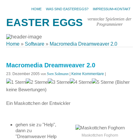
HOME
WAS SIND EASTEREGGS?
IMPRESSUM+KONTAKT
versteckte Spielereien der
EASTER EGGS
Programmierer
Home
»
Software
»
Macromedia Dreamweaver 2.0
Macromedia Dreamweaver 2.0
23. Dezember 2005
von
Sven Soltmann
|
Keine Kommentare
|
(Bisher
keine Bewertungen)
Ein Maskottchen der Entwickler
gehen sie zu "Help",
dann zu
Maskottchen Foghorn
"Dreamweaver Help