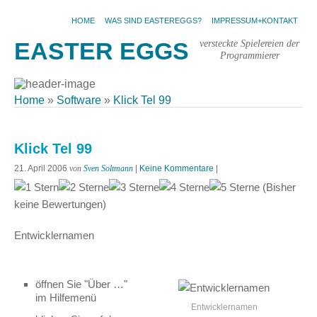
HOME
WAS SIND EASTEREGGS?
IMPRESSUM+KONTAKT
versteckte Spielereien der
EASTER EGGS
Programmierer
Home
»
Software
»
Klick Tel 99
Klick Tel 99
21. April 2006
von
Sven Soltmann
|
Keine Kommentare
|
(Bisher
keine Bewertungen)
Entwicklernamen
öffnen Sie "Über …"
im Hilfemenü
Entwicklernamen