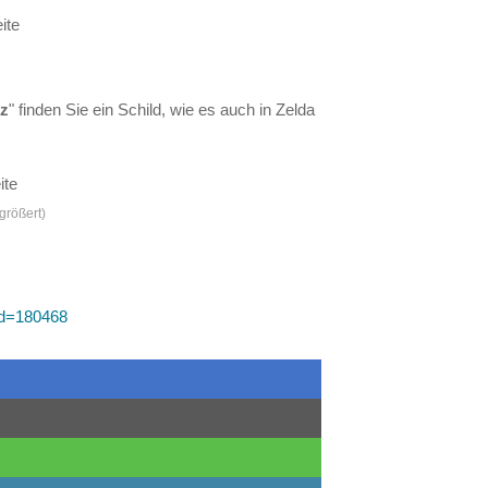
tz
" finden Sie ein Schild, wie es auch in Zelda
größert)
id=180468