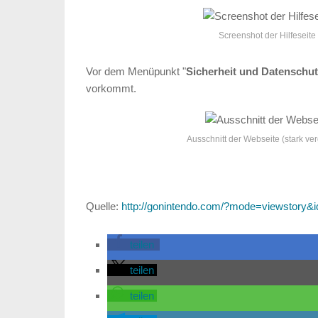
Screenshot der Hilfeseite
Vor dem Menüpunkt "
Sicherheit und Datenschu
vorkommt.
Ausschnitt der Webseite (stark ver
Quelle:
http://gonintendo.com/?mode=viewstory&
teilen
teilen
teilen