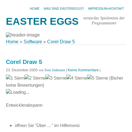
HOME
WAS SIND EASTEREGGS?
IMPRESSUM+KONTAKT
versteckte Spielereien der
EASTER EGGS
Programmierer
Home
»
Software
»
Corel Draw 5
Corel Draw 5
23. Dezember 2005
von
Sven Soltmann
|
Keine Kommentare
|
(Bisher
keine Bewertungen)
Loading...
Entwicklerabspann
öffnen Sie "Über …" im Hilfemenü