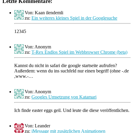
Letzte Kommentare:
Von: Kaan ilendemli
zu:
Ein weiteres kleines Spiel in der Googlesuche
12345
Von: Anonym
zu:
T-Rex Endlos Spiel im Webbrowser Chrome (beta)
Kannst du nicht in safari die google startseite aufrufen?
Außerdem: wenn du ins suchfeld nur einen begriff (ohne -.de
,www.-…
Von: Anonym
zu:
Googles Umsetzung von Katamari
Ich finde easter eggs geil. Und leute die diese veröffentlichen.
Von: Leander
zu:
iMessage mit zusätzlichen Animationen