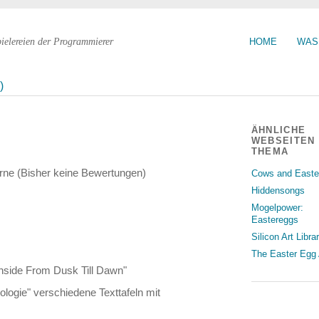
pielereien der Programmierer
HOME
WAS
)
ÄHNLICHE
WEBSEITEN
THEMA
(Bisher keine Bewertungen)
Cows and Easte
Hiddensongs
Mogelpower:
Eastereggs
Silicon Art Libra
The Easter Egg 
nside From Dusk Till Dawn"
ologie" verschiedene Texttafeln mit