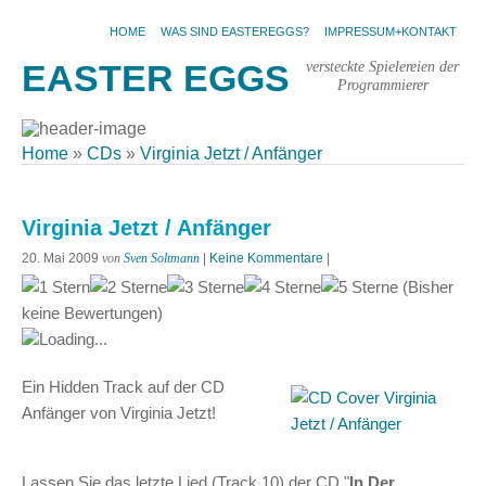
HOME
WAS SIND EASTEREGGS?
IMPRESSUM+KONTAKT
versteckte Spielereien der
EASTER EGGS
Programmierer
Home
»
CDs
»
Virginia Jetzt / Anfänger
Virginia Jetzt / Anfänger
20. Mai 2009
von
Sven Soltmann
|
Keine Kommentare
|
(Bisher
keine Bewertungen)
Loading...
Ein Hidden Track auf der CD
Anfänger von Virginia Jetzt!
Lassen Sie das letzte Lied (Track 10) der CD "
In Der