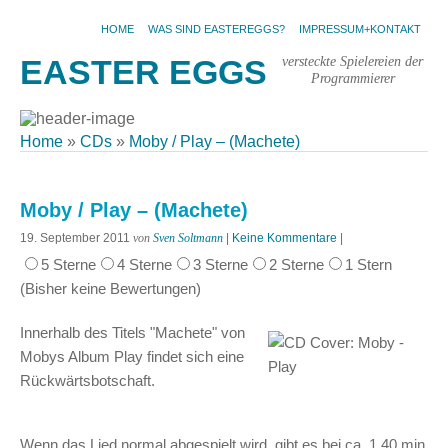
HOME
WAS SIND EASTEREGGS?
IMPRESSUM+KONTAKT
versteckte Spielereien der
EASTER EGGS
Programmierer
Home
»
CDs
»
Moby / Play – (Machete)
Moby / Play – (Machete)
19. September 2011
von
Sven Soltmann
|
Keine Kommentare
|
5 Sterne
4 Sterne
3 Sterne
2 Sterne
1 Stern
(Bisher keine Bewertungen)
Innerhalb des Titels "Machete" von
Mobys Album Play findet sich eine
Rückwärtsbotschaft.
Wenn das Lied normal abgespielt wird, gibt es bei ca. 1.40 min