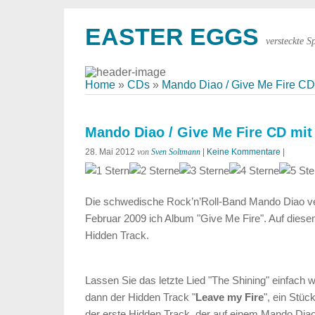
EASTER EGGS
versteckte S
Home
»
CDs
»
Mando Diao / Give Me Fire CD
Mando Diao / Give Me Fire CD mit
28. Mai 2012
von
Sven Soltmann
|
Keine Kommentare
|
Die schwedische Rock’n’Roll-Band Mando Diao ver
Februar 2009 ich Album "Give Me Fire". Auf diese
Hidden Track.
Lassen Sie das letzte Lied "The Shining" einfach
dann der Hidden Track "
Leave my Fire
", ein Stüc
der erste Hidden Track, der auf einem Mando Dia