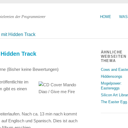
pielereien der Programmierer
HOME
WAS
 mit Hidden Track
ÄHNLICHE
 Hidden Track
WEBSEITEN
THEMA
(Bisher keine Bewertungen)
Cows and Easte
Hiddensongs
öffentlichte im
Mogelpower:
Eastereggs
m gibt es einen
Silicon Art Libra
The Easter Egg 
 weiterlaufen. Nach ca. 13 min nach kommt
k auf Englisch und Spanisch. Dies ist auch
o Album erschien.