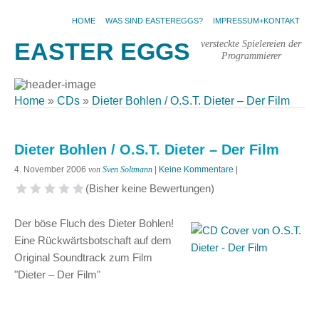
HOME
WAS SIND EASTEREGGS?
IMPRESSUM+KONTAKT
versteckte Spielereien der
EASTER EGGS
Programmierer
Home
»
CDs
»
Dieter Bohlen / O.S.T. Dieter – Der Film
Dieter Bohlen / O.S.T. Dieter – Der Film
4. November 2006
von
Sven Soltmann
|
Keine Kommentare
|
(Bisher keine Bewertungen)
1 Stern
2 Sterne
3 Sterne
4 Sterne
5 Sterne
Der böse Fluch des Dieter Bohlen!
Eine Rückwärtsbotschaft auf dem
Original Soundtrack zum Film
"Dieter – Der Film"