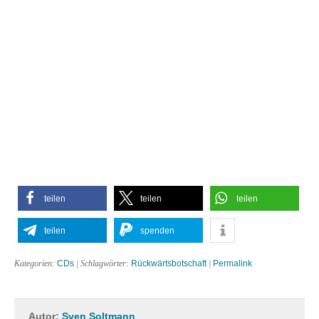
teilen
teilen
teilen
teilen
spenden
Kategorien:
CDs
| Schlagwörter:
Rückwärtsbotschaft
|
Permalink
Autor:
Sven Soltmann