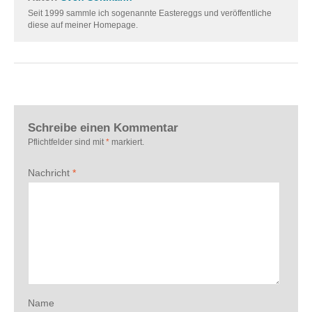
Seit 1999 sammle ich sogenannte Eastereggs und veröffentliche
diese auf meiner Homepage.
Schreibe einen Kommentar
Pflichtfelder sind mit
*
markiert.
Nachricht
*
Name